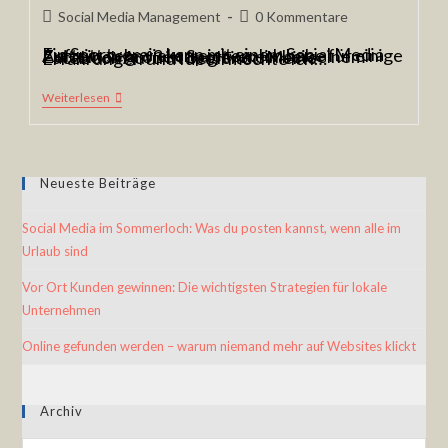
Social Media Management
0 Kommentare
Ein Sportverein kann mit einem Social Media Auftritt sehr viel erreichen. Ich habe für einige Zeit einen großen Sportverein bei seinem Facebook Auftritt begleitet. Meine Erfahrungen und Ideen möchte ich…
Weiterlesen
Neueste Beiträge
Social Media im Sommerloch: Was du posten kannst, wenn alle im
Urlaub sind
Vor Ort Kunden gewinnen: Die wichtigsten Strategien für lokale
Unternehmen
Online gefunden werden – warum niemand mehr auf Websites klickt
Archiv